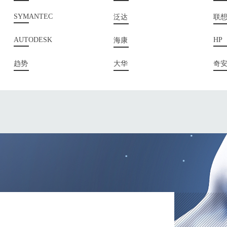
SYMANTEC
泛达
联想
AUTODESK
HP
海康
趋势
大华
奇