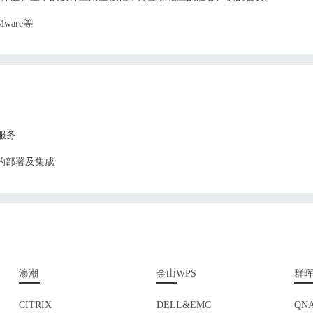
ware等
护服务
备的部署及集成
浪潮
金山WPS
群
CITRIX
DELL&EMC
QN