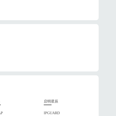
晖
启明星辰
AP
IPGUARD