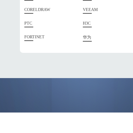
CORELDRAW
VEEAM
PTC
H3C
FORTINET
华为